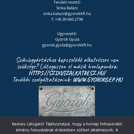
Területi vezető:
Sinka Balázs
sinka.balazs@gyorokkft.hu
T: +36 30 660 2738
Ügyvezető:
Györök Gyula
gyorok.gyula@gyorokkft.hu
Szikvízgyártáshoz kapcsolódó alkatrészre van
szüksége? Látogasson el másik honlapunkra:
HTTPS://SZIKVIZALKATRESZ.HU/
További szolgáltatásaink:
WWW.GYOROKGEP.HU
Kedves Látogató! Tájékoztatjuk, hogy a honlap felhasználói
élmény fokozásának érdekében sütiket alkalmazunk. A
© 2026
Györök Kft. All Rights Re­served