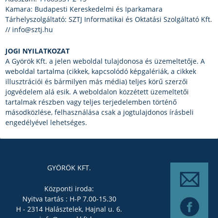
Kamara: Budapesti Kereskedelmi és Iparkamara
Tárhelyszolgáltató: SZTJ Informatikai és Oktatási Szolgáltató Kft.
// info@sztj.hu
JOGI NYILATKOZAT
A Györök Kft. a jelen weboldal tulajdonosa és üzemeltetője. A
weboldal tartalma (cikkek, kapcsolódó képgalériák, a cikkek
illusztrációi és bármilyen más média) teljes körű szerzői
jogvédelem alá esik. A weboldalon közzétett üzemeltetői
tartalmak részben vagy teljes terjedelemben történő
másodközlése, felhasználása csak a jogtulajdonos írásbeli
engedélyével lehetséges.
GYÖRÖK KFT.
Központi iroda:
Nyitva tartás : H-P 7.00-15.30
H - 2314 Halásztelek, Hajnal u. 6.