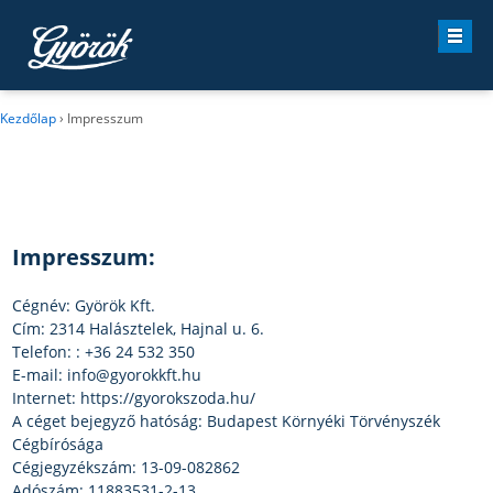
Kezdőlap
›
Impresszum
Impresszum:
Cégnév: Györök Kft.
Cím: 2314 Halásztelek, Hajnal u. 6.
Telefon: : +36 24 532 350
E-mail: info@gyorokkft.hu
Internet: https://gyorokszoda.hu/
A céget bejegyző hatóság: Budapest Környéki Törvényszék
Cégbírósága
Cégjegyzékszám: 13-09-082862
Adószám: 11883531-2-13