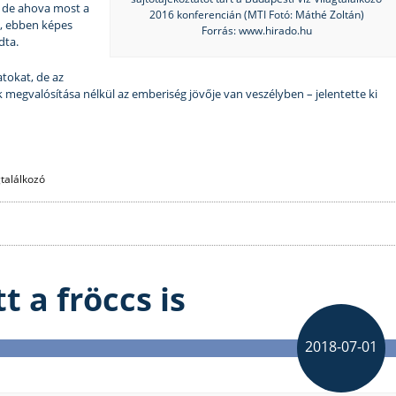
, de ahova most a
2016 konferencián (MTI Fotó: Máthé Zoltán)
i, ebben képes
Forrás: www.hirado.hu
dta.
atokat, de az
 megvalósítása nélkül az emberiség jövője van veszélyben – jelentette ki
gtalálkozó
 a fröccs is
2018-07-01