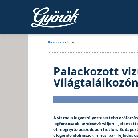
Kezdőlap
›
Hírek
Palackozott vi
Világtalálkozó
A víz ma a legveszélyeztetettebb erőforrás,
legfontosabb kérdésévé váljon – jelentette
ot megnyitó beszédében hétfőn, Budapest
elegendő élelmiszer, nincs ipari fejlődés é