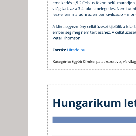
emelkedés 1,5-2 Celsius-fokon belül maradjon
világ tart, az a 3-4 fokos melegedés. Nem tudn
lesz-e fennmaradni az emberi civilizáció – mon
A klímaegyezmény célkitűzései kijelölik a felad
emberiség még nem tért észhez. A célkitűzések
Peter Thomson.
Forrás:
Hirado.hu
Kategória:
Egyéb
Címke:
palackozott víz
,
víz vilá
Hungarikum lett