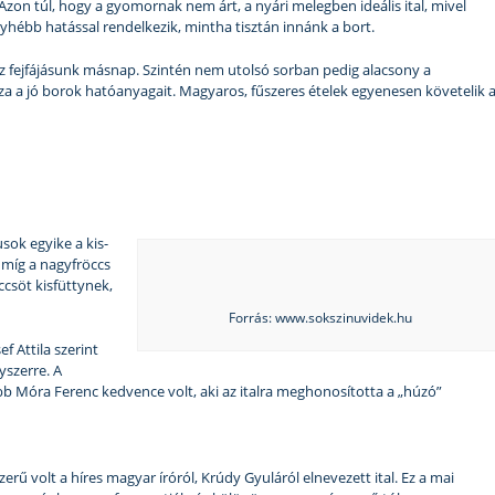
Azon túl, hogy a gyomornak nem árt, a nyári melegben ideális ital, mivel
yhébb hatással rendelkezik, mintha tisztán innánk a bort.
z fejfájásunk másnap. Szintén nem utolsó sorban pedig alacsony a
azza a jó borok hatóanyagait. Magyaros, fűszeres ételek egyenesen követelik 
sok egyike a kis-
, míg a nagyfröccs
öccsöt kisfüttynek,
Forrás: www.sokszinuvidek.hu
f Attila szerint
yszerre. A
bb Móra Ferenc kedvence volt, aki az italra meghonosította a „húzó”
ű volt a híres magyar íróról, Krúdy Gyuláról elnevezett ital. Ez a mai