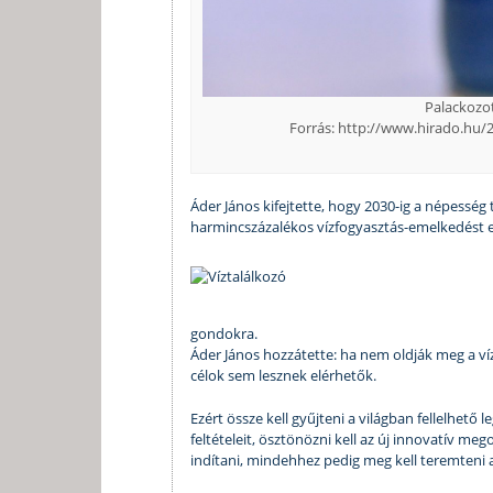
Palackozot
Forrás: http://www.hirado.hu/
Áder János kifejtette, hogy 2030-ig a népessé
harmincszázalékos vízfogyasztás-emelkedést
gondokra.
Áder János hozzátette: ha nem oldják meg a ví
célok sem lesznek elérhetők.
Ezért össze kell gyűjteni a világban fellelhető
feltételeit, ösztönözni kell az új innovatív m
indítani, mindehhez pedig meg kell teremteni a 