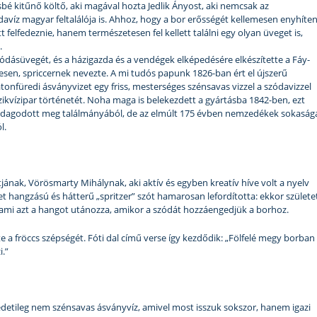
bé kitűnő költő, aki magával hozta Jedlik Ányost, aki nemcsak az
víz magyar feltalálója is. Ahhoz, hogy a bor erősségét kellemesen enyhíten
t felfedeznie, hanem természetesen fel kellett találni egy olyan üveget is,
.
ő szódásüvegét, és a házigazda és a vendégek elképedésére elkészítette a Fáy-
esen, spriccernek nevezte. A mi tudós papunk 1826-ban ért el újszerű
atonfüredi ásványvizet egy friss, mesterséges szénsavas vizzel a szódavizzel
zikvízipar történetét. Noha maga is belekezdett a gyártásba 1842-ben, ezt
dagodott meg találmányából, de az elmúlt 175 évben nemzedékek sokaság
l.
tjának, Vörösmarty Mihálynak, aki aktív és egyben kreatív híve volt a nyelv
 hangzású és hátterű „spritzer” szót hamarosan lefordította: ekkor születe
k, ami azt a hangot utánozza, amikor a szódát hozzáengedjük a borhoz.
a fröccs szépségét. Fóti dal című verse így kezdődik: „Fölfelé megy borban
i.”
redetileg nem szénsavas ásványvíz, amivel most isszuk sokszor, hanem igazi