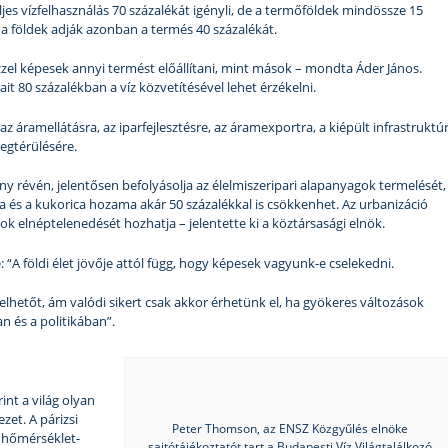
ljes vízfelhasználás 70 százalékát igényli, de a termőföldek mindössze 15
 a földek adják azonban a termés 40 százalékát.
el képesek annyi termést előállítani, mint mások – mondta Áder János.
it 80 százalékban a víz közvetítésével lehet érzékelni.
 áramellátásra, az iparfejlesztésre, az áramexportra, a kiépült infrastruktú
egtérülésére.
ány révén, jelentősen befolyásolja az élelmiszeripari alapanyagok termelését,
za és a kukorica hozama akár 50 százalékkal is csökkenhet. Az urbanizáció
ok elnéptelenedését hozhatja – jelentette ki a köztársasági elnök.
 “A földi élet jövője attól függ, hogy képesek vagyunk-e cselekedni.
lhetőt, ám valódi sikert csak akkor érhetünk el, ha gyökeres változások
 és a politikában”.
nt a világ olyan
zet. A párizsi
Peter Thomson, az ENSZ Közgyűlés elnöke
s hőmérséklet-
sajtótájékoztatót tart a Budapesti Víz Világtalálkozó