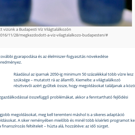
t vizünk a Budapesti Víz Világtalálkozón
2016/11/28/megkezdodott-a-viz-vilagtalalkozo-budapesten/#
g további gyarapodása és az élelmiszer-fogyasztás növekedése
 eredményez.
Ráadásul az iparnak 2050-ig minimum 50 százalékkal több vízre lesz
szüksége – mutatott rá az államfő. Kiemelte: a világtalálkozó
résztvevői azért gyűltek össze, hogy megoldásokat találjanak a közö
zgazdálkodással összefüggő problémákat, akkor a fenntartható fejlődési
 legjobb megoldásokat, meg kell teremteni máshol is a sikeres adaptáció
egoldásokat. A siker reményében mielőbb és minél több kísérleti programot kel
finanszírozás feltételeit – húzta alá, hozzátéve: az idő sürget.