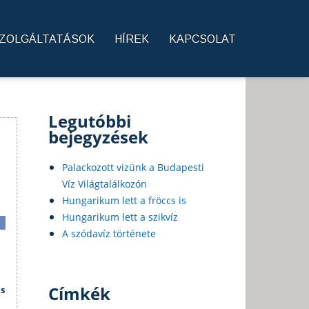
ZOLGÁLTATÁSOK
HÍREK
KAPCSOLAT
Legutóbbi
bejegyzések
Palackozott vizünk a Budapesti
Víz Világtalálkozón
Hungarikum lett a fröccs is
Hungarikum lett a szikvíz
A szódavíz története
Címkék
cs