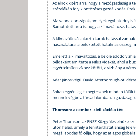
Az elnök kitért arra, hogy a mezőgazdaság a te
százalékán folyik öntözéses gazdálkodás. Ezek
Ma vannak országok, amelyek egyhatodnyi vízz
Rámutatott arra is, hogy a klímaváltozás hatása
A klímaváltozás okozta károk hatással vannak az
használatára, a befektetett hatalmas összeg m
Emellett a klímaváltozás, a belőle adódó vízhi
példaként említette a Nílus vidékét, ahol a bú
egyértelműen vízhez kötött, a vízhiány a város
Áder János végül David Atterborough-ot idézte:
Sokan egyénileg is megtesznek minden tőlük te
mennek végbe a társadalomban, a gazdaságban
Thomson: az emberi civilizáció a tét
Peter Thomson, az ENSZ Közgyűlés elnöke szeri
úton halad, amely a fenntarthatatlanság felé ve
megállapodás fő célja, hogy az átlagos globáli