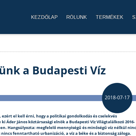
KEZDŐLAP
RÓLUNK
TERMÉKEK
S
zünk a Budapesti Víz
n
2018-07-17
 ezért el kell érni, hogy a politikai gondolkodás és cselekvés
 ki Áder János köztársasági elnök a Budapesti Víz Világtalálkozó 2016-
en. Hangsúlyozta: megfelelő mennyiségű és minőségű víz nélkül nin
s nincs fenntartható urbanizáció, a víz a béke és a biztonság záloga.