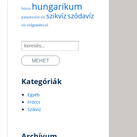
hungarikum
fröccs
szikvíz
szódavíz
palackozott víz
víz világtalálkozó
Search
for:
Kategóriák
Egyéb
Fröccs
Szikvíz
Archívum