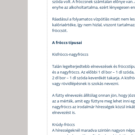
szóda volt. A fröccsnek számtalan előnye van. 
enyhe az alkoholtartalma, ezért lényegesen en
Ráadásul a folyamatos vízpótlás miatt nem les
kalóriaértéke, így nem hizlal, viszont tartalm
fröccsöt.
A fröccs típusai
Kisfröccs-nagyfröccs
Talán legelterjedtebb elnevezések és fröccstípu
és a nagyfröccs. Az előbbi 1 dl bor – 1 dl szóda
2 dl bor – 1 dl szóda keverékét takarja. A kisfr
vagy rövidlépésnek is szokás nevezni.
A fütty elnevezés állítólag onnan jön, hogy Józse
az a mérték, amit egy füttyre meg lehet inni eg
nagyfröccs az irodalmár hírességek közül inká
elnevezést is.
Krúdy-fröccs
A hírességeknél maradva szintén nagyon népszer