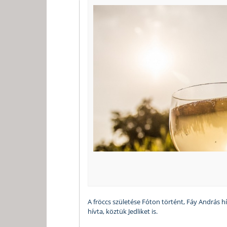
A fröccs születése Fóton történt, Fáy András h
hívta, köztük Jedliket is.