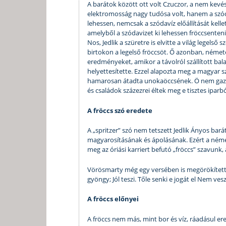
A barátok között ott volt Czuczor, a nem kevés
elektromosság nagy tudósa volt, hanem a szóda
lehessen, nemcsak a szódavíz előállítását kellet
amelyből a szódavizet ki lehessen fröccsenteni
Nos, Jedlik a szüretre is elvitte a világ legels
birtokon a legelső fröccsöt. Ő azonban, német
eredményeket, amikor a távolról szállított bal
helyettesítette. Ezzel alapozta meg a magyar s
hamarosan átadta unokaöccsének. Ö nem gaz
és családok százezrei éltek meg e tisztes iparbó
A fröccs szó eredete
A „spritzer” szó nem tetszett Jedlik Ányos bará
magyarosításának és ápolásának. Ezért a német
meg az óriási karriert befutó „fröccs” szavun
Vörösmarty még egy versében is megörökítette 
gyöngy; Jól teszi. Tőle senki e jogát el Nem vesz
A fröccs előnyei
A fröccs nem más, mint bor és víz, ráadásul e