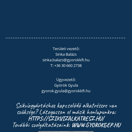
Területi vezető:
Sinka Balázs
sinka.balazs@gyorokkft.hu
T: +36 30 660 2738
Ügyvezető:
Györök Gyula
gyorok.gyula@gyorokkft.hu
Szikvízgyártáshoz kapcsolódó alkatrészre van
szüksége? Látogasson el másik honlapunkra:
HTTPS://SZIKVIZALKATRESZ.HU/
További szolgáltatásaink:
WWW.GYOROKGEP.HU