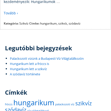
…
kezdeményezik: Hungarikumok
Tovább ›
Kategória:
Szikvíz
Címke:
hungarikum
,
szikvíz
,
szódavíz
Legutóbbi bejegyzések
Palackozott vizünk a Budapesti Víz Világtalálkozón
Hungarikum lett a fröccs is
Hungarikum lett a szikvíz
A szódavíz története
Címkék
hungarikum
szikvíz
fröccs
palackozott víz
szódavíz
víz világtalálkozó