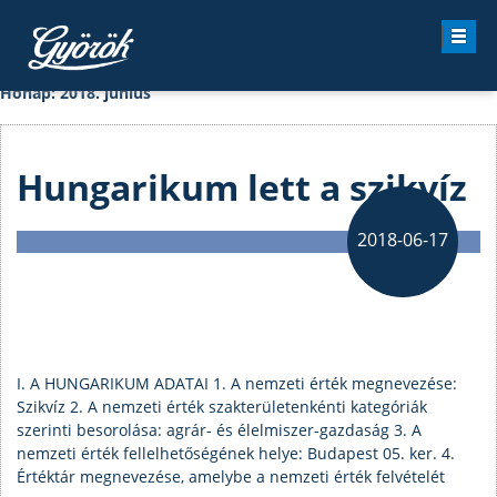
Kezdőlap
›
2018
›
június
Hónap:
2018. június
Hungarikum lett a szikvíz
2018-06-17
I. A HUNGARIKUM ADATAI 1. A nemzeti érték megnevezése:
Szikvíz 2. A nemzeti érték szakterületenkénti kategóriák
szerinti besorolása: agrár- és élelmiszer-gazdaság 3. A
nemzeti érték fellelhetőségének helye: Budapest 05. ker. 4.
Értéktár megnevezése, amelybe a nemzeti érték felvételét