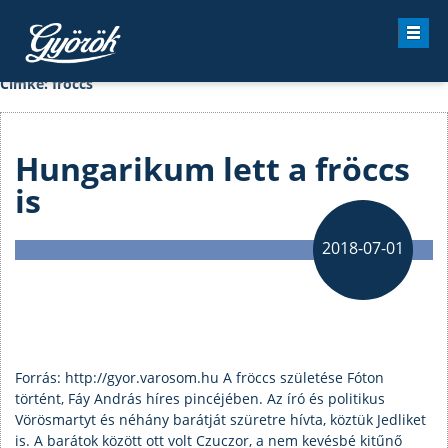
Kezdőlap
›
Bejegyzések címkéi fröccs
Címke:
fröccs
Hungarikum lett a fröccs
is
2018-07-01
Forrás: http://gyor.varosom.hu A fröccs születése Fóton
történt, Fáy András híres pincéjében. Az író és politikus
Vörösmartyt és néhány barátját szüretre hívta, köztük Jedliket
is. A barátok között ott volt Czuczor, a nem kevésbé kitűnő