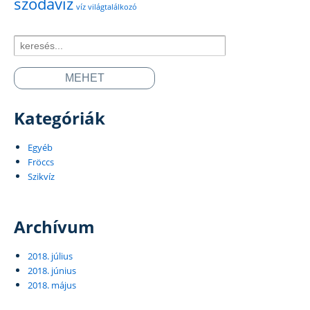
szódavíz
víz világtalálkozó
Search
for:
Kategóriák
Egyéb
Fröccs
Szikvíz
Archívum
2018. július
2018. június
2018. május