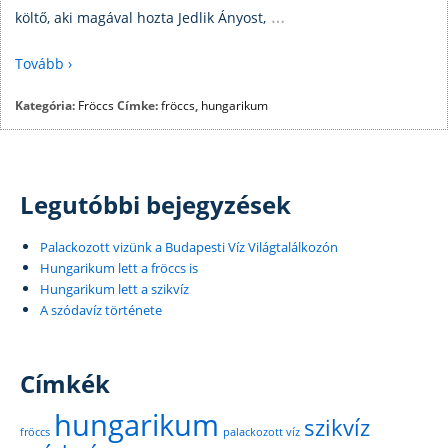
…
költő, aki magával hozta Jedlik Ányost,
Tovább ›
Kategória:
Fröccs
Címke:
fröccs
,
hungarikum
Legutóbbi bejegyzések
Palackozott vizünk a Budapesti Víz Világtalálkozón
Hungarikum lett a fröccs is
Hungarikum lett a szikvíz
A szódavíz története
Címkék
hungarikum
szikvíz
fröccs
palackozott víz