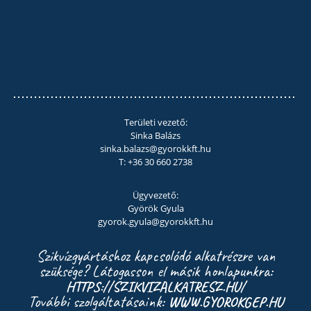
Területi vezető:
Sinka Balázs
sinka.balazs@gyorokkft.hu
T: +36 30 660 2738
Ügyvezető:
Györök Gyula
gyorok.gyula@gyorokkft.hu
Szikvízgyártáshoz kapcsolódó alkatrészre van
szüksége? Látogasson el másik honlapunkra:
HTTPS://SZIKVIZALKATRESZ.HU/
További szolgáltatásaink:
WWW.GYOROKGEP.HU