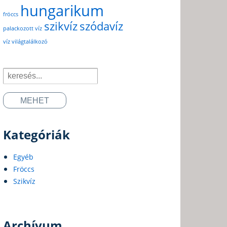
hungarikum
fröccs
szikvíz
szódavíz
palackozott víz
víz világtalálkozó
Search
for:
Kategóriák
Egyéb
Fröccs
Szikvíz
Archívum