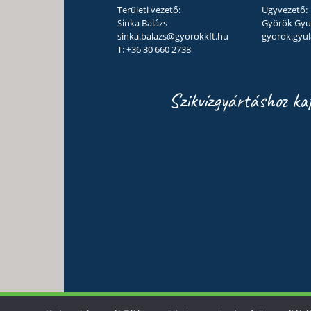
Területi vezető:
Ügyvezető:
Sinka Balázs
Györök Gyu
sinka.balazs@gyorokkft.hu
gyorok.gyu
T: +36 30 660 2738
Szikvízgyártáshoz ka
© 2026
Györök Kft. All Rights Re­served
A