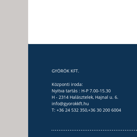
GYÖRÖK KFT.
Központi iroda:
Nyitva tartás : H-P 7.00-15.30
H - 2314 Halásztelek, Hajnal u. 6.
info@gyorokkft.hu
T: +36 24 532 350,
+36 30 200 6004