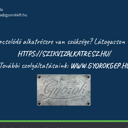
la
la@gyorokkft.hu
pcsolódó alkatrészre van szüksége? Látogasson 
HTTPS://SZIKVIZALKATRESZ.HU/
További szolgáltatásaink:
WWW.GYOROKGEP.H
datvédelmi Tájékoztató
Impresszum