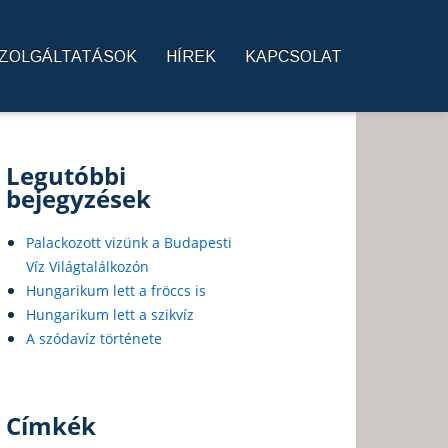
ZOLGÁLTATÁSOK
HÍREK
KAPCSOLAT
Legutóbbi
bejegyzések
Palackozott vizünk a Budapesti
Víz Világtalálkozón
Hungarikum lett a fröccs is
Hungarikum lett a szikvíz
A szódavíz története
Címkék