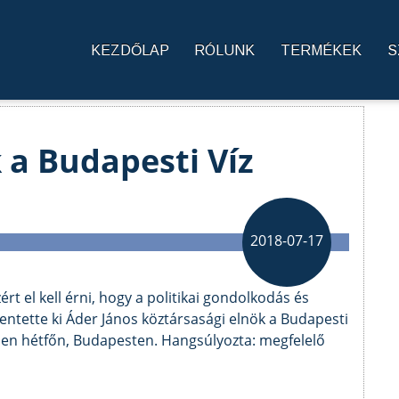
KEZDŐLAP
RÓLUNK
TERMÉKEK
S
 a Budapesti Víz
2018-07-17
ért el kell érni, hogy a politikai gondolkodás és
entette ki Áder János köztársasági elnök a Budapesti
ben hétfőn, Budapesten. Hangsúlyozta: megfelelő