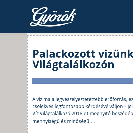
Kezdőlap
›
Bejegyzések címkéi víz világtalálkozó
Címke:
víz világtalálkozó
Palackozott vizünk
Világtalálkozón
A víz ma a legveszélyeztetettebb erőforrás, ez
cselekvés legfontosabb kérdésévé váljon – jel
Víz Világtalálkozó 2016-ot megnyitó beszédé
…
mennyiségű és minőségű