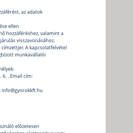
zzáférést, az adatok
ése ellen
énő hozzáféréshez, valamint a
járulás visszavonásához.
ímzettjei: A kapcsolatfelvétel
bízott munkavállalói
mélyek:
 6. . Email cím:
m: info@gyorokkft.hu
asználó előzetesen