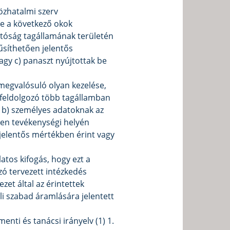
közhatalmi szerv
ése a következő okok
hatóság tagállamának területén
nűsíthetően jelentős
agy c) panaszt nyújtottak be
megvalósuló olyan kezelése,
tfeldolgozó több tagállamban
y b) személyes adatoknak az
len tevékenységi helyén
jelentős mértékben érint vagy
atos kifogás, hogy ezt a
zó tervezett intézkedés
et által az érintettek
i szabad áramlására jelentett
nti és tanácsi irányelv (1) 1.