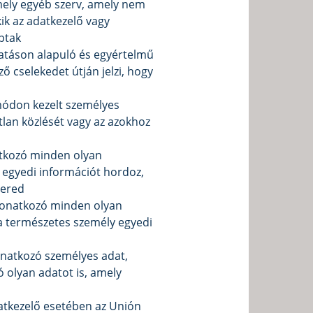
rmely egyéb szerv, amely nem
kik az adatkezelő vagy
ptak
ztatáson alapuló és egyértelmű
ző cselekedet útján jelzi, hogy
 módon kezelt személyes
tlan közlését vagy az azokhoz
natkozó minden olyan
ó egyedi információt hordoz,
 ered
e vonatkozó minden olyan
 a természetes személy egyedi
vonatkozó személyes adat,
 olyan adatot is, amely
datkezelő esetében az Unión