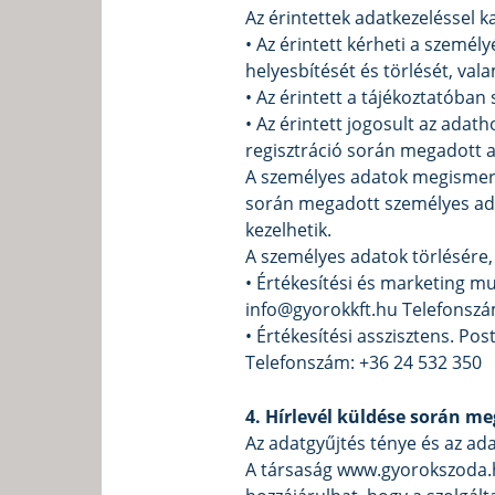
Az érintettek adatkezeléssel k
• Az érintett kérheti a személ
helyesbítését és törlését, val
• Az érintett a tájékoztatóban
• Az érintett jogosult az ada
regisztráció során megadott a
A személyes adatok megismerés
során megadott személyes ada
kezelhetik.
A személyes adatok törlésére,
• Értékesítési és marketing mu
info@gyorokkft.hu Telefonszá
• Értékesítési asszisztens. Po
Telefonszám: +36 24 532 350
4. Hírlevél küldése során m
Az adatgyűjtés ténye és az ada
A társaság www.gyorokszoda.hu