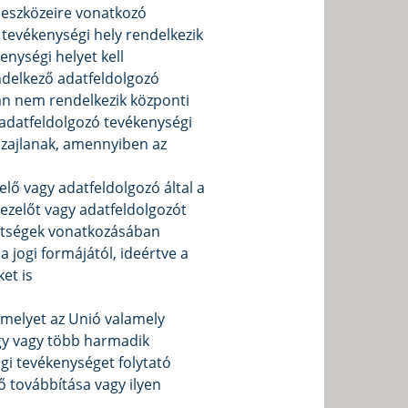
s eszközeire vonatkozó
 tevékenységi hely rendelkezik
nységi helyet kell
ndelkező adatfeldolgozó
ban nem rendelkezik központi
z adatfeldolgozó tevékenységi
 zajlanak, amennyiben az
zelő vagy adatfeldolgozó által a
kezelőt vagy adatfeldolgozót
ettségek vonatkozásában
a jogi formájától, ideértve a
et is
amelyet az Unió valamely
egy vagy több harmadik
i tevékenységet folytató
ő továbbítása vagy ilyen