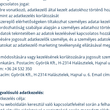
apcsolatos jogai:
yére vonatkozó, adatkezelő által kezelt adatokhoz történő ho
amint az adatkezelés korlátozását
 szereplő elérhetőségeken tiltakozhat személyes adatai kezel
thordozhatóság szabályai alapján a személyes adataihoz tört
datok tekintetében az adatok kezelésével kapcsolatos hozzá
ére jogosult adatkezelők személye, és a személyes adatok c
tokat az adatkezelő marketing tevékenység ellátásával meg
 módosítására vagy kezelésének korlátozására jogosult sze
nkatárs. Postacím: Györök Kft., H-2314 Halásztelek, Hajnal u.
m: +36 24 532 350
stacím: Györök Kft., H-2314 Halásztelek, Hajnal u. 6. Email cí
egvalósuló adatkezelés:
tkezelés célja:
 weboldalán keresztül való kapcsolatfelvétel során a felh