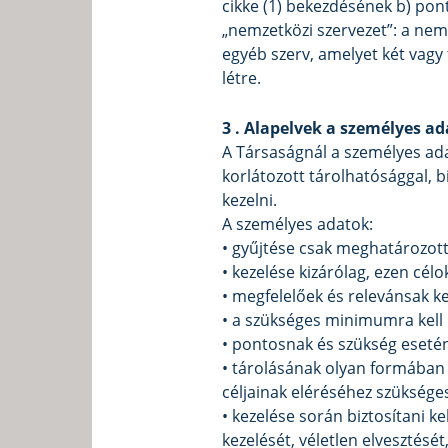
cikke (1) bekezdésének b) pon
„nemzetközi szervezet”: a nemz
egyéb szerv, amelyet két vagy
létre.
3 . Alapelvek a személyes a
A Társaságnál a személyes ada
korlátozott tárolhatósággal, b
kezelni.
A személyes adatok:
• gyűjtése csak meghatározott
• kezelése kizárólag, ezen cé
• megfelelőek és relevánsak ke
• a szükséges minimumra kell
• pontosnak és szükség esetén
• tárolásának olyan formában 
céljainak eléréséhez szükséges
• kezelése során biztosítani k
kezelését, véletlen elveszté