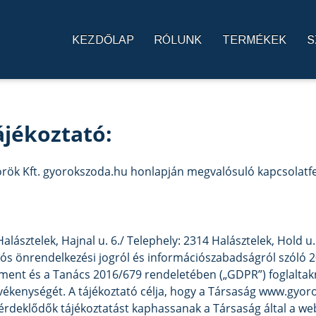
KEZDŐLAP
RÓLUNK
TERMÉKEK
S
jékoztató:
rök Kft. gyorokszoda.hu honlapján megvalósuló kapcsolatfe
Halásztelek, Hajnal u. 6./ Telephely: 2314 Halásztelek, Hold 
ós önrendelkezési jogról és információszabadságról szóló 20
lament és a Tanács 2016/679 rendeletében („GDPR”) foglalta
evékenységét. A tájékoztató célja, hogy a Társaság www.gyo
, érdeklődők tájékoztatást kaphassanak a Társaság által a w