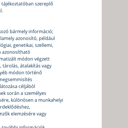
n tájékoztatóban szereplő
l.
tkozó bármely információ;
lamely azonosító, például
giai, genetikai, szellemi,
n azonosítható
matizált módon végzett
 tárolás, átalakítás vagy
 egyéb módon történő
e megsemmisítés
látozása céljából
nek során a személyes
sére, különösen a munkahelyi
érdeklődéshez,
emzők elemzésére vagy
n további információk