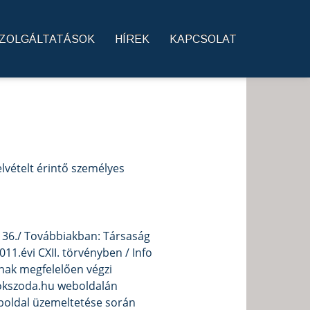
ZOLGÁLTATÁSOK
HÍREK
KAPCSOLAT
lvételt érintő személyes
u. 36./ Továbbiakban: Társaság
11.évi CXII. törvényben / Info
knak megfelelően végzi
rokszoda.hu weboldalán
eboldal üzemeltetése során