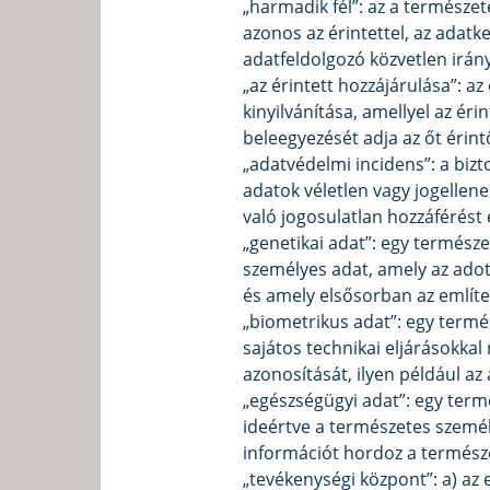
„harmadik fél”: az a természe
azonos az érintettel, az adatk
adatfeldolgozó közvetlen irán
„az érintett hozzájárulása”: a
kinyilvánítása, amellyel az éri
beleegyezését adja az őt érin
„adatvédelmi incidens”: a biz
adatok véletlen vagy jogellen
való jogosulatlan hozzáférés
„genetikai adat”: egy termész
személyes adat, amely az adot
és amely elsősorban az említe
„biometrikus adat”: egy termés
sajátos technikai eljárásokka
azonosítását, ilyen például az
„egészségügyi adat”: egy term
ideértve a természetes személ
információt hordoz a természe
„tevékenységi központ”: a) az