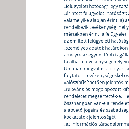
„felügyeleti hatóság”: egy tag
„érintett felügyeleti hatóság”
valamelyike alapján érint: a) 
rendelkezik tevékenységi helly
mértékben érinti a felügyeleti
az említett felügyeleti hatósá
„személyes adatok határokon 
amelyre az egynél több tagál
található tevékenységi helyei
Unióban megvalósuló olyan kez
folytatott tevékenységekkel ö
valószínűsíthetően jelentős m
„releváns és megalapozott kifo
rendeletet megsértették-e, ill
összhangban van-e a rendelett
alapvető jogaira és szabadság
kockázatok jelentőségét
„az információs társadalommal 