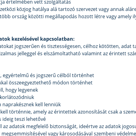
tja értelmében vett szolgáltatás
etközi közjog hatálya alá tartozó szervezet vagy annak aláre
 több ország közötti megállapodás hozott létre vagy amely i
datok kezelésével kapcsolatban:
tokat jogszerűen és tisztességesen, célhoz kötötten, adat 
izalmas jelleggel és elszámoltatható valamint az érintett s
, egyértelmű és jogszerű célból történhet
lokkal összeegyeztethető módon történhet
ll, hogy legyenek
 korlátozódniuk
 naprakésznek kell lenniük
kell történnie, amely az érintettek azonosítását csak a szem
 ideig teszi lehetővé
ell az adatok megfelelő biztonságát, ideértve az adatok jogos
sét, megsemmisítésével vagy károsodásával szembeni védelme