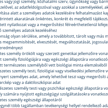
tes vagy jogi személy, közhatalmi szerv, ügynökség vagy bá
ezelővel, az adatfeldolgozóval vagy azokkal a személyekkel, a
yítása alatt a személyes adatok kezelésére felhatalmazást ka
z érintett akaratának önkéntes, konkrét és megfelelő tájéko
ntett nyilatkozat vagy a megerősítést félreérthetetlenül kifeje
tő személyes adatok kezeléséhez
tonság olyan sérülése, amely a továbbított, tárolt vagy más
es megsemmisítését, elvesztését, megváltoztatását, jogosula
t eredményezi
etes személy örökölt vagy szerzett genetikai jellemzőire vo
t személy fiziológiájára vagy egészségi állapotára vonatkoz
tt természetes személyből vett biológiai minta elemzéséből
zetes személy testi, fiziológiai vagy viselkedési jellemzőir
l nyert személyes adat, amely lehetővé teszi vagy megerősíti
 arckép vagy a daktiloszkópiai adat
észetes személy testi vagy pszichikai egészségi állapotára 
y számára nyújtott egészségügyi szolgáltatásokra vonatkozó
tes személy egészségi állapotáról
 egynél több tagállamban tevékenységi hellyel rendelkező a