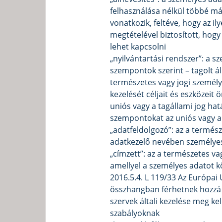
felhasználása nélkül többé m
vonatkozik, feltéve, hogy az il
megtételével biztosított, hog
lehet kapcsolni
„nyilvántartási rendszer”: a s
szempontok szerint – tagolt á
természetes vagy jogi személy
kezelését céljait és eszközeit
uniós vagy a tagállami jog ha
szempontokat az uniós vagy a 
„adatfeldolgozó”: az a termés
adatkezelő nevében személyes
„címzett”: az a természetes va
amellyel a személyes adatot kö
2016.5.4. L 119/33 Az Európai 
összhangban férhetnek hozzá 
szervek általi kezelése meg ke
szabályoknak