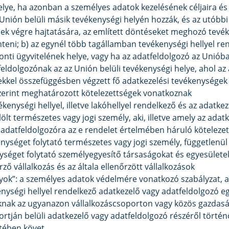
helye, ha azonban a személyes adatok kezelésének céljaira é
Unión belüli másik tevékenységi helyén hozzák, és az utóbbi
sek végre hajtatására, az említett döntéseket meghozó tevéke
teni; b) az egynél több tagállamban tevékenységi hellyel re
onti ügyvitelének helye, vagy ha az adatfeldolgozó az Unió
atfeldolgozónak az az Unión belüli tevékenységi helye, ahol a
ekkel összefüggésben végzett fő adatkezelési tevékenységek
szerint meghatározott kötelezettségek vonatkoznak
kenységi hellyel, illetve lakóhellyel rendelkező és az adatke
lölt természetes vagy jogi személy, aki, illetve amely az adat
y adatfeldolgozóra az e rendelet értelmében háruló kötelez
enységet folytató természetes vagy jogi személy, függetlenül 
séget folytató személyegyesítő társaságokat és egyesületek
rző vállalkozás és az általa ellenőrzött vállalkozások
bályok”: a személyes adatok védelmére vonatkozó szabályzat, 
nységi hellyel rendelkező adatkezelő vagy adatfeldolgozó 
nak az ugyanazon vállalkozáscsoporton vagy közös gazdaság
rtján belüli adatkezelő vagy adatfeldolgozó részéről történ
etében követ