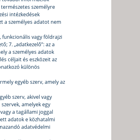
t természetes személyre
ezési intézkedések
ezt a személyes adatot nem
 funkcionális vagy földrajzi
; 7. „adatkezelő”: az a
mely a személyes adatok
s céljait és eszközeit az
vonatkozó különös
ármely egyéb szerv, amely az
gyéb szerv, akivel vagy
i szervek, amelyek egy
vagy a tagállami joggal
ett adatok e közhatalmi
kalmazandó adatvédelmi