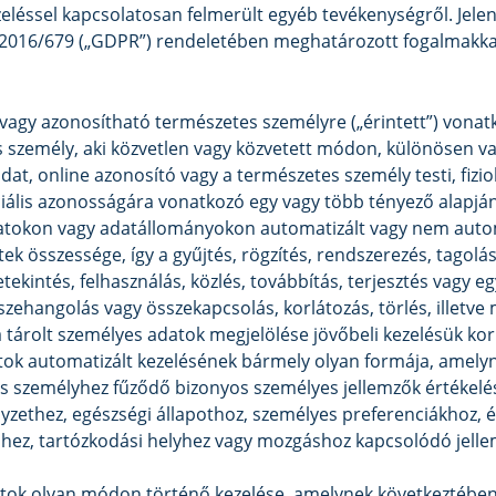
ezeléssel kapcsolatosan felmerült egyéb tevékenységről. Jele
2016/679 („GDPR”) rendeletében meghatározott fogalmakka
 vagy azonosítható természetes személyre („érintett”) vona
 személy, aki közvetlen vagy közvetett módon, különösen va
t, online azonosító vagy a természetes személy testi, fizioló
ociális azonosságára vonatkozó egy vagy több tényező alapjá
datokon vagy adatállományokon automatizált vagy nem auto
 összessége, így a gyűjtés, rögzítés, rendszerezés, tagolás,
tekintés, felhasználás, közlés, továbbítás, terjesztés vagy
sszehangolás vagy összekapcsolás, korlátozás, törlés, illetv
a tárolt személyes adatok megjelölése jövőbeli kezelésük kor
atok automatizált kezelésének bármely olyan formája, amely
s személyhez fűződő bizonyos személyes jellemzők értékelé
lyzethez, egészségi állapothoz, személyes preferenciákhoz, 
hez, tartózkodási helyhez vagy mozgáshoz kapcsolódó jell
datok olyan módon történő kezelése, amelynek következtébe