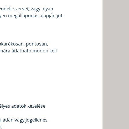
ndelt szervei, vagy olyan
lyen megállapodás alapján jött
takarékosan, pontosan,
zámára átlátható módon kell
élyes adatok kezelése
ulatlan vagy jogellenes
t