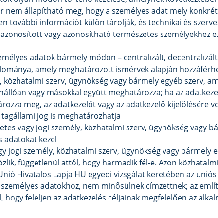
ár nem állapítható meg, hogy a személyes adat mely konkré
yen további információt külön tárolják, és technikai és szerv
y azonosított vagy azonosítható természetes személyekhez 
zemélyes adatok bármely módon – centralizált, decentralizált,
llománya, amely meghatározott ismérvek alapján hozzáférhető
, közhatalmi szerv, ügynökség vagy bármely egyéb szerv, a
 önállóan vagy másokkal együtt meghatározza; ha az adatkezelé
tározza meg, az adatkezelőt vagy az adatkezelő kijelölésére 
tagállami jog is meghatározhatja
zetes vagy jogi személy, közhatalmi szerv, ügynökség vagy b
 adatokat kezel
gy jogi személy, közhatalmi szerv, ügynökség vagy bármely e
zlik, függetlenül attól, hogy harmadik fél-e. Azon közhatalm
Unió Hivatalos Lapja HU egyedi vizsgálat keretében az uniós 
személyes adatokhoz, nem minősülnek címzettnek; az említ
ll, hogy feleljen az adatkezelés céljainak megfelelően az al