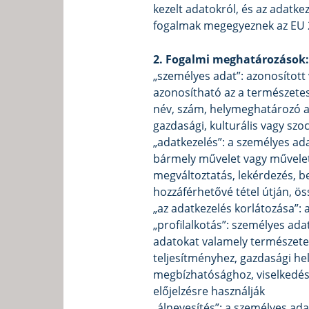
kezelt adatokról, és az adatk
fogalmak megegyeznek az EU 
2. Fogalmi meghatározások:
„személyes adat”: azonosított
azonosítható az a természetes
név, szám, helymeghatározó ada
gazdasági, kulturális vagy sz
„adatkezelés”: a személyes a
bármely művelet vagy műveletek
megváltoztatás, lekérdezés, be
hozzáférhetővé tétel útján, ö
„az adatkezelés korlátozása”: 
„profilalkotás”: személyes ad
adatokat valamely természete
teljesítményhez, gazdasági he
megbízhatósághoz, viselkedés
előjelzésre használják
„álnevesítés”: a személyes a