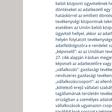
belüli központi ügyvitelének 
döntéseket az adatkezelő egy 
hatáskörrel az említett dönté
tevékenységi központnak tekin
esetében az Unión belüli közp
ügyviteli hellyel, akkor az ad
helyén folytatott tevékenység
adatfeldolgozóra e rendelet 
„képviselő”: az az Unióban tevé
27. cikk alapján írásban megje
képviseli az adatkezelőre vag
„vállalkozás”: gazdasági tevék
rendszeres gazdasági tevékeny
„vállalkozáscsoport”: az ellenő
„kötelező erejű vállalati sza
tagállamának területén tevéke
országban a személyes adatok
vállalkozások ugyanazon csopo
továbbítások sorozata tekint