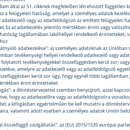
állam által az 51. cikknek megfelelően létrehozott független 
: az a felügyeleti hatóság, amelyet a személyes adatok kezel
az adatkezelő vagy az adatfeldolgozó az említett felügyeleti 
el; b) az adatkezelés jelentős mértékben érinti vagy valószí
 hatóság tagállamában lakóhellyel rendelkező érintetteket; v
ghoz
átnyúló adatkezelése”: a) személyes adatoknak az Unióban 
lamban tevékenységi hellyel rendelkező adatkezelő vagy ada
n folytatott tevékenységekkel összefüggésben kerül sor; vag
elése, amelyre az adatkezelő vagy az adatfeldolgozó egyet
sszefüggésben kerül sor úgy, hogy egynél több tagállamban 
értékben érint érintetteket
gás”: a döntéstervezettel szemben benyújtott, azzal kapcsol
etve, hogy az adatkezelőre vagy az adatfeldolgozóra vonatko
el; a kifogásban egyértelműen be kell mutatni a döntéstervez
aira, valamint adott esetben a személyes adatok Unión belül
összefüggő szolgáltatás”: az (EU) 2015/1535 európai parlame